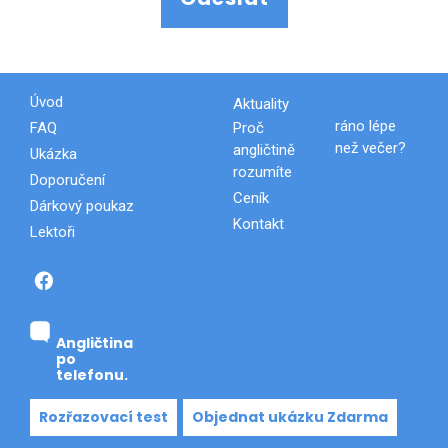
Úvod
Aktuality
FAQ
Proč
ráno lépe
než večer?
angličtině
Ukázka
rozumíte
Doporučení
Ceník
Dárkový poukaz
Kontakt
Lektoři
.
Angličtina
po
telefonu.
Rozřazovací test
Objednat ukázku Zdarma