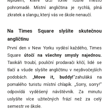
lepidlem, které drží tohle rušné město
pohromadě. Místní angličtina je rychlá, plná
zkratek a slangu, který vás ve škole nenaučí.
Na Times Square slyšíte skutečnou
angličtinu
První den v New Yorku vyděsí každého, Times
Square
útočí na všechny smysly najednou.
Taxikáři troubí, pouliční prodavači křičí, lidé se
tlačí a všude slyšíte angličtinu v nejdivočejších
podobách.
„
Move it, buddy!
“
zahuláká na
pomalého turistu místní chlapík.
„
Sorry, sorry!
“
odpovídá vyděšený návštěvník. Za minutu
uslyšíte více užitečných frází než za celý
semestr ve škole.