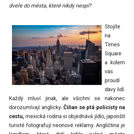
dveře do města, které nikdy nespí?
Stojíte
na
Times
Square
a kolem
vás
proudí
davy lidí.
Každý mluví jinak, ale všichni se nakonec
dorozumívají anglicky.
Číňan se ptá policisty na
cestu,
mexická rodina si objednává jídlo, japonští
turisté fotografují neonové reklamy. Angličtina je