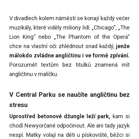
V divadlech kolem náměstí se konají každý večer
muzikály, které viděly miliony lidí.
„
Chicago
“
,
„The
Lion King
“
nebo
„The
Phantom of the Opera
“
chce na vlastní oči zhlédnout snad každý,
jenže
málokdo zvládne angličtinu i ve formě zpívání.
Porozumět textům bez titulků znamená mít
angličtinu v malíčku.
V Central Parku se naučíte angličtinu bez
stresu
Uprostřed betonové džungle leží park,
kam si
chodí Newyorčané odpočinout. Ale ani tady jazyk
nespí. Matky volají na děti u pískoviště, běžci si