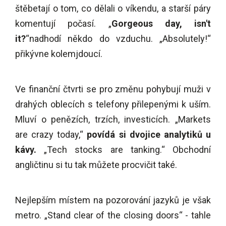
štěbetají o tom, co dělali o víkendu, a starší páry
komentují počasí.
„
Gorgeous day, isn't
it?
“
nadhodí někdo do vzduchu.
„
Absolutely!
“
přikývne kolemjdoucí.
Ve finanční čtvrti se pro změnu pohybují muži v
drahých oblecích s telefony přilepenými k uším.
Mluví o penězích, trzích, investicích.
„
Markets
are crazy today,
“
povídá si dvojice analytiků u
kávy.
„
Tech stocks are tanking.
“
Obchodní
angličtinu si tu tak můžete procvičit také.
Nejlepším místem na pozorování jazyků je však
metro.
„
Stand clear of the closing doors
“
- tahle