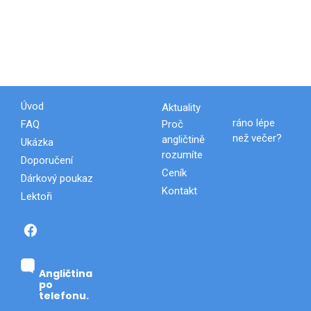
Úvod
Aktuality
FAQ
Proč
ráno lépe
než večer?
angličtině
Ukázka
rozumíte
Doporučení
Ceník
Dárkový poukaz
Kontakt
Lektoři
.
Angličtina
po
telefonu.