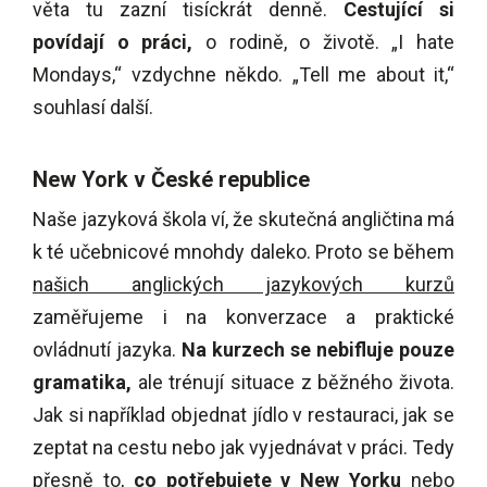
věta tu zazní tisíckrát denně.
Cestující si
povídají o práci,
o rodině, o životě.
„
I hate
Mondays,
“
vzdychne někdo.
„
Tell me about it,
“
souhlasí další.
New York v České republice
Naše jazyková škola ví, že skutečná angličtina má
k té učebnicové mnohdy daleko. Proto se během
našich anglických jazykových kurzů
zaměřujeme i na konverzace a praktické
ovládnutí jazyka.
Na kurzech se nebifluje pouze
gramatika,
ale trénují situace z běžného života.
Jak si například objednat jídlo v restauraci, jak se
zeptat na cestu nebo jak vyjednávat v práci. Tedy
přesně to,
co potřebujete v New Yorku
nebo