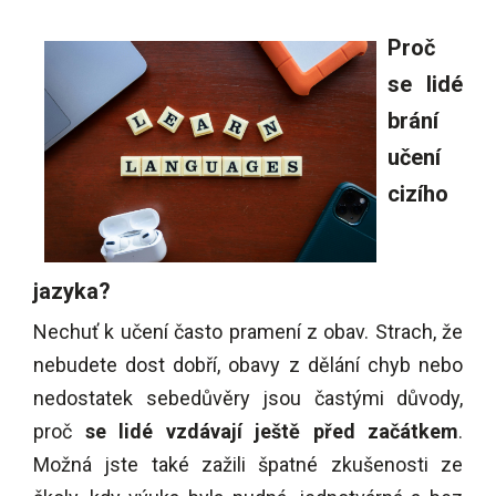
Proč
se lidé
brání
učení
cizího
jazyka?
Nechuť k učení často pramení z obav. Strach, že
nebudete dost dobří, obavy z dělání chyb nebo
nedostatek sebedůvěry jsou častými důvody,
proč
se lidé vzdávají ještě před začátkem
.
Možná jste také zažili špatné zkušenosti ze