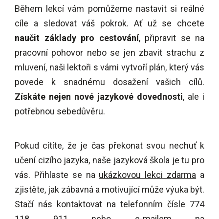
Během lekcí vám pomůžeme nastavit si reálné
cíle a sledovat váš pokrok. Ať už se chcete
naučit základy pro cestování
, připravit se na
pracovní pohovor nebo se jen zbavit strachu z
mluvení, naši lektoři s vámi vytvoří plán, který vás
povede k snadnému dosažení vašich cílů.
Získáte nejen nové jazykové dovednosti
, ale i
potřebnou sebedůvěru.
Pokud cítíte, že je čas překonat svou nechuť k
učení cizího jazyka, naše jazyková škola je tu pro
vás. Přihlaste se na
ukázkovou lekci zdarma
a
zjistěte, jak zábavná a motivující může výuka být.
Stačí nás kontaktovat na telefonním čísle
774
118 911
nebo e-mailem na