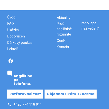
Úvod
Aktuality
FAQ
Proč
ráno lépe
než večer?
angličtině
Ukázka
rozumíte
Doporučení
Ceník
Dárkový poukaz
Kontakt
Lektoři
.
Angličtina
po
telefonu.
Rozřazovací test
Objednat ukázku Zdarma
+420 774 118 911