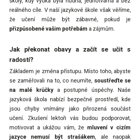
školy, kdy výuka byla nudná, jednotvárná a bez
reálného cíle. V naší jazykové škole však věříme,
že učení může být zábavné, pokud je
přizpůsobené vašim potřebám
a zájmům.
Jak překonat obavy a začít se učit s
radostí?
Základem je změna přístupu. Místo toho, abyste
se zaměřovali na to, co neumíte,
soustřeďte se
na malé krůčky
a postupné úspěchy. Naše
jazyková škola nabízí bezpečné prostředí, kde
jsou chyby vnímány jako přirozená součást
učení. Zkušení lektoři vás budou podporovat,
motivovat a ukážou vám, že
mluvení v cizím
jazyce nemusí být strašákem
, ale naopak