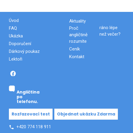
Úvod
Aktuality
FAQ
Proč
ráno lépe
než večer?
angličtině
Ukázka
rozumíte
Doporučení
Ceník
Dárkový poukaz
Kontakt
Lektoři
.
Angličtina
po
telefonu.
Rozřazovací test
Objednat ukázku Zdarma
+420 774 118 911